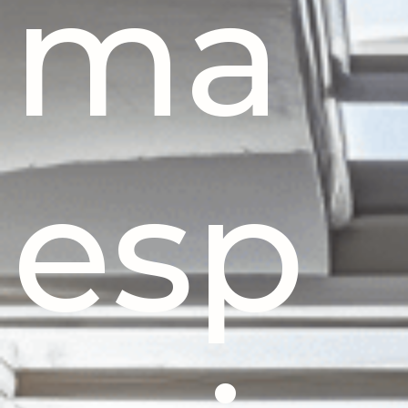
ma
esp