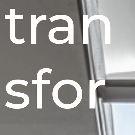
tran
sfor