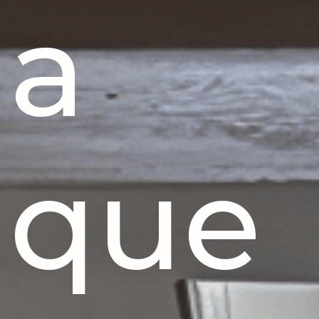
a
que