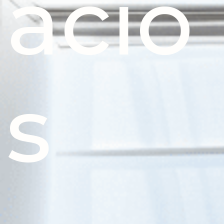
acio
s