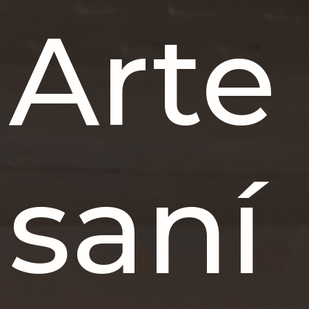
Arte
saní