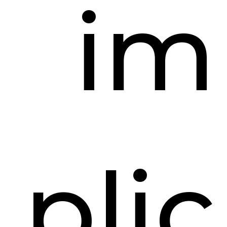
im
plic