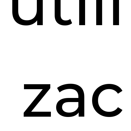
utili
zac