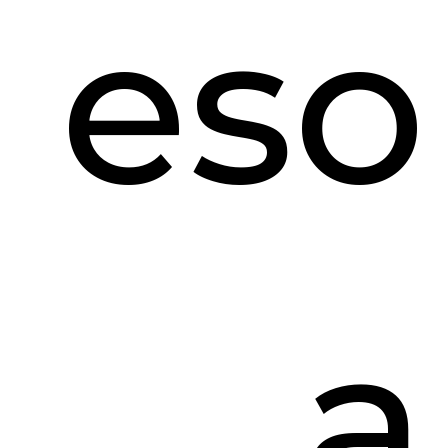
eso
a